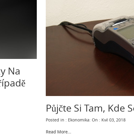
ky Na
řípadě
Půjčte Si Tam, Kde S
Posted in :
Ekonomika
:
On : Kvě 03, 2018
Read More...