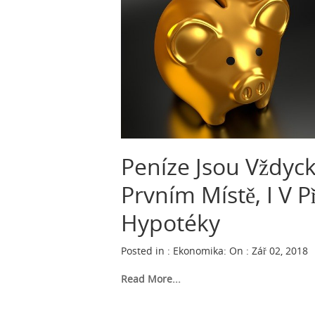
Peníze Jsou Vždyc
Prvním Místě, I V P
Hypotéky
Posted in :
Ekonomika
:
On : Zář 02, 2018
Read More...