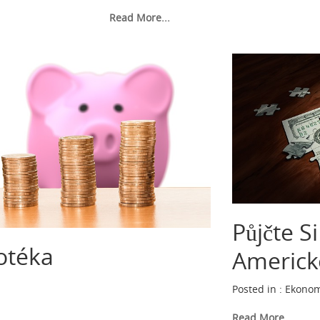
Read More...
Půjčte S
otéka
Americk
Posted in :
Ekonom
Read More...