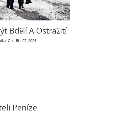
 Bdělí A Ostražití
ika
:
On : Bře 07, 2025
eli Peníze