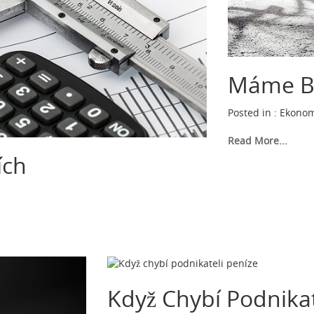
Máme Být
Posted in :
Ekonom
Read More...
ích
Když Chybí Podnikat