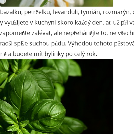
bazalku, petrželku, levanduli, tymián, rozmarýn,
y využijete v kuchyni skoro každý den, ať už při v
zapomeňte zalévat, ale nepřehánějte to, ne všech
radši spíše suchou půdu. Výhodou tohoto pěstování
zimě a budete mít bylinky po celý rok.