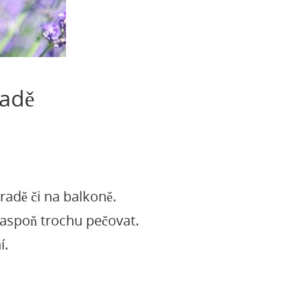
radě
radě či na balkoně.
y aspoň trochu pečovat.
í.