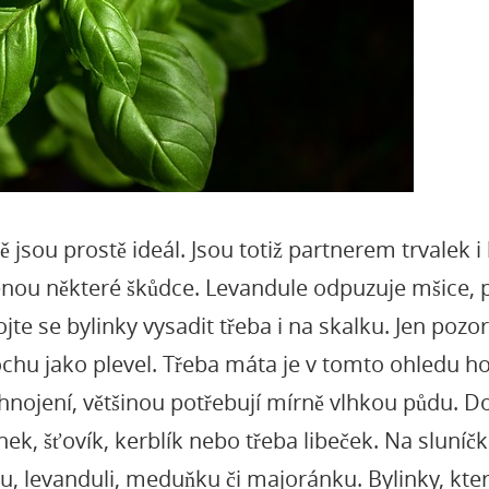
jsou prostě ideál. Jsou totiž partnerem trvalek i 
ženou některé škůdce. Levandule odpuzuje mšice, p
se bylinky vysadit třeba i na skalku. Jen pozor,
trochu jako plevel. Třeba máta je v tomto ohledu h
hnojení, většinou potřebují mírně vlhkou půdu. D
k, šťovík, kerblík nebo třeba libeček. Na sluníčk
, levanduli, meduňku či majoránku. Bylinky, které 