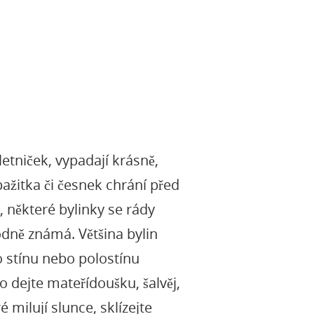
letniček, vypadají krásně,
ažitka či česnek chrání před
 některé bylinky se rády
odně známá. Většina bylin
o stínu nebo polostínu
o dejte mateřídoušku, šalvěj,
milují slunce, sklízejte