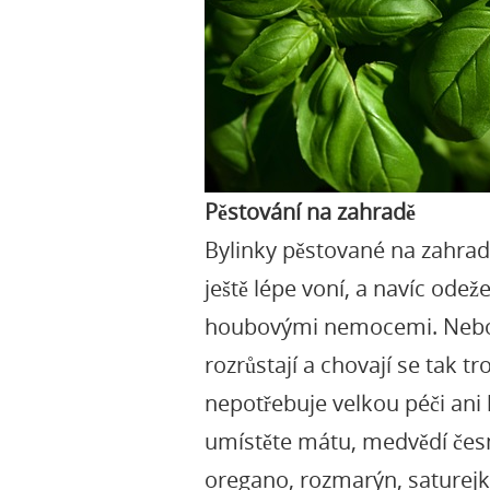
Pěstování na zahradě
Bylinky pěstované na zahradě 
ještě lépe voní, a navíc ode
houbovými nemocemi. Nebojte 
rozrůstají a chovají se tak 
nepotřebuje velkou péči ani 
umístěte mátu, medvědí česne
oregano, rozmarýn, saturejku