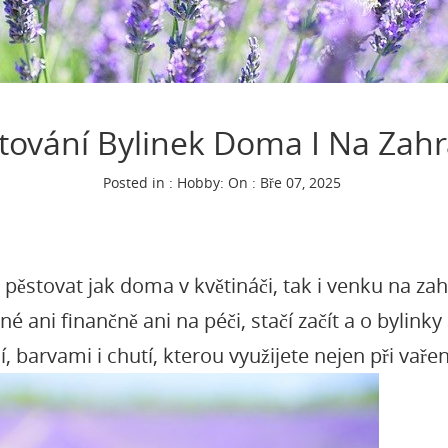
tování Bylinek Doma I Na Zah
Posted in :
Hobby
:
On : Bře 07, 2025
ěstovat jak doma v květináči, tak i venku na zah
é ani finančně ani na péči, stačí začít a o bylink
barvami i chutí, kterou využijete nejen při vařen