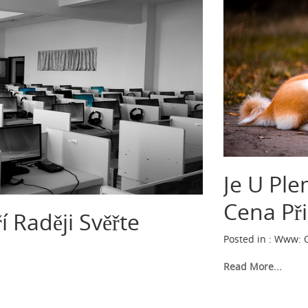
Je U Ple
Cena Př
 Raději Svěřte
Posted in :
Www
:
Read More...