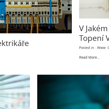
V Jakém 
Topení 
ktrikáře
Posted in :
Www
:
Read More...