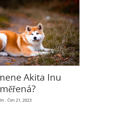
mene Akita Inu
iměřená?
On : Čvn 21, 2023