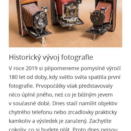
Historický vývoj fotografie
V roce 2019 si připomeneme pomyslné výročí
180 let od doby, kdy světlo světa spatřila první
fotografie. Prvopočátky však představovaly
něco úplně jiného, než co je běžným jevem
v současné době. Dnes stačí namířit objektiv
chytrého telefonu nebo zrcadlovky prakticky
kamkoliv a výsledek je zaručený. Zachytíte
cokoliv, co si budete přát. Proto dnes nejsou