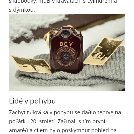
s klobouky, muži v kravatách, s cylindrem a
s dýmkou.
Lidé v pohybu
Zachytit člověka v pohybu se dařilo teprve na
počátku 20. století. Začínali s tím první
amatéři a cílem bylo poskytnout pohled na