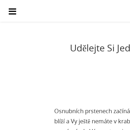
Udělejte Si J
O
snubních prstenech
začíná
blíží a Vy ještě nemáte v kr