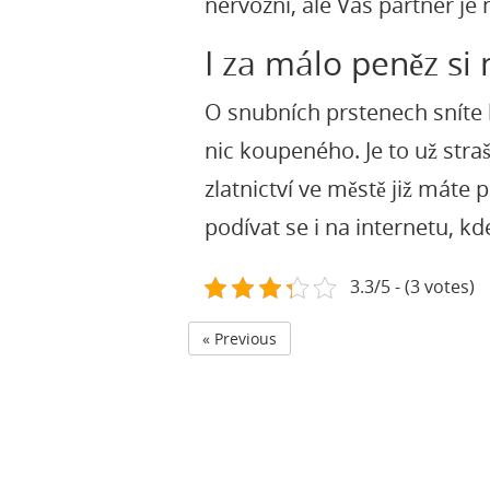
nervózní, ale Vás partner je
I za málo peněz si
O snubních prstenech sníte k
nic koupeného. Je to už straš
zlatnictví ve městě již mát
podívat se i na internetu, k
3.3/5 - (3 votes)
« Previous