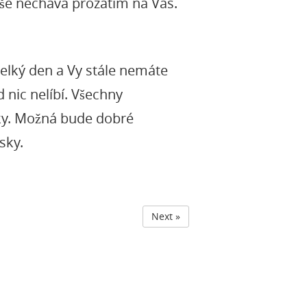
 Vše nechává prozatím na Vás.
velký den a Vy stále nemáte
 nic nelíbí. Všechny
rky. Možná bude dobré
sky.
Next »