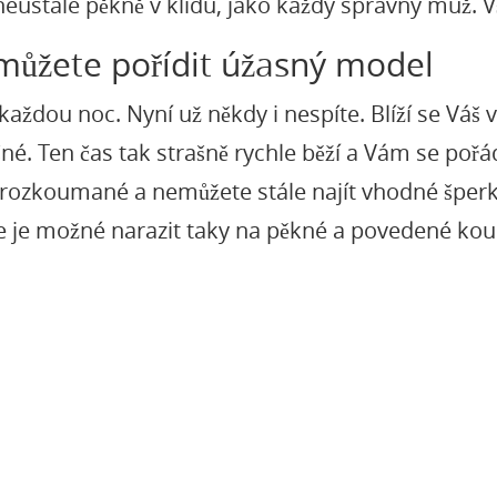
 neustále pěkně v klidu, jako každý správný muž.
 můžete pořídit úžasný model
aždou noc. Nyní už někdy i nespíte. Blíží se Váš 
né. Ten čas tak strašně rychle běží a Vám se pořád
e prozkoumané a nemůžete stále najít vhodné špe
de je možné narazit taky na pěkné a povedené kou