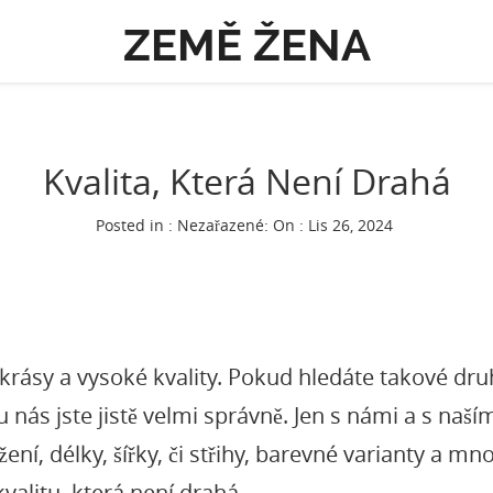
ZEMĚ ŽENA
Kvalita, Která Není Drahá
Posted in : Nezařazené:
On : Lis 26, 2024
rásy a vysoké kvality. Pokud hledáte takové druh
e u nás jste jistě velmi správně. Jen s námi a s na
ožení, délky, šířky, či střihy, barevné varianty a m
kvalitu, která není drahá.