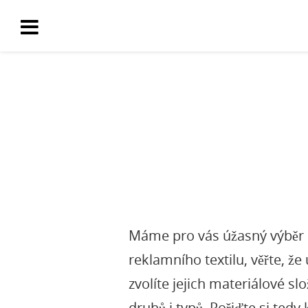
Máme pro vás úžasný výběr k
reklamního textilu
, věřte, ž
zvolíte jejich materiálové sl
druhů i typů. Pořiďte si tedy 