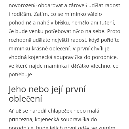
novorozeně obdarovat a zároveň udělat radost
i rodičům. Zatím, co se miminko válelo
pohodlně a nahé v bříšku, nemělo ani tušení,
že bude venku potřebovat něco na sebe. Proto
rozhodně uděláte největší radost, když pořídíte
miminku krásné oblečení. V první chvíli je
vhodná
kojenecká soupravička do porodnice
,
ve které najde maminka i děťátko všechno, co
potřebuje.
Jeho nebo její první
oblečení
Ať už se narodil chlapeček nebo malá
princezna, kojenecká soupravička do
porodnice, bude jejich první oděv, ve kterém