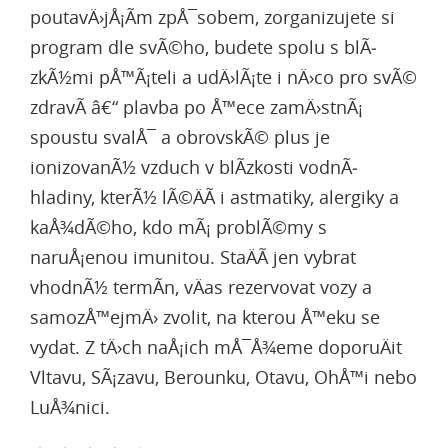
poutavÄ›jÅ¡Ã­m zpÅ¯sobem, zorganizujete si
program dle svÃ©ho, budete spolu s blÃ­
zkÃ½mi pÅ™Ã¡teli a udÄ›lÃ¡te i nÄ›co pro svÃ©
zdravÃ­ â€“ plavba po Å™ece zamÄ›stnÃ¡
spoustu svalÅ¯ a obrovskÃ© plus je
ionizovanÃ½ vzduch v blÃ­zkosti vodnÃ­
hladiny, kterÃ½ lÃ©ÄÃ­ i astmatiky, alergiky a
kaÅ¾dÃ©ho, kdo mÃ¡ problÃ©my s
naruÅ¡enou imunitou. StaÄÃ­ jen vybrat
vhodnÃ½ termÃ­n, vÄas rezervovat vozy a
samozÅ™ejmÄ› zvolit, na kterou Å™eku se
vydat. Z tÄ›ch naÅ¡ich mÅ¯Å¾eme doporuÄit
Vltavu, SÃ¡zavu, Berounku, Otavu, OhÅ™i nebo
LuÅ¾nici.