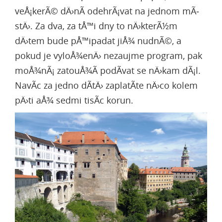
veÅ¡kerÃ© dÄ›nÃ­ odehrÃ¡vat na jednom mÃ­
stÄ›. Za dva, za tÅ™i dny to nÄ›kterÃ½m
dÄ›tem bude pÅ™ipadat jiÅ¾ nudnÃ©, a
pokud je vyloÅ¾enÄ› nezaujme program, pak
moÅ¾nÃ¡ zatouÅ¾Ã­ podÃ­vat se nÄ›kam dÃ¡l.
NavÃ­c za jedno dÃ­tÄ› zaplatÃ­te nÄ›co kolem
pÄ›ti aÅ¾ sedmi tisÃ­c korun.