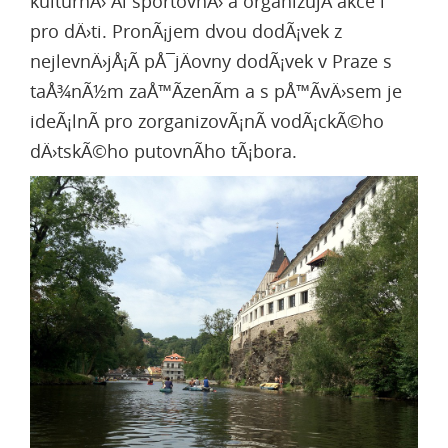
kulturnÄ› Äi sportovnÄ› a organizujÃ­ akce i
pro dÄ›ti. PronÃ¡jem dvou dodÃ¡vek z
nejlevnÄ›jÅ¡Ã­ pÅ¯jÄovny dodÃ¡vek v Praze
s
taÅ¾nÃ½m zaÅ™Ã­zenÃ­m a s pÅ™Ã­vÄ›sem je
ideÃ¡lnÃ­ pro zorganizovÃ¡nÃ­ vodÃ¡ckÃ©ho
dÄ›tskÃ©ho putovnÃ­ho tÃ¡bora.