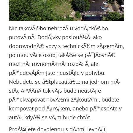
Nic takovÃ©ho nehrozÃ­ u vodÃ¡ckÃ©ho
putovÃ¡nÃ­. DodÃ¡vky poslouÅ¾Ã­ jako
doprovodnÃ© vozy s technickÃ½m zÃ¡zemÃ­m,
pojmou vÃ­ce osob, takÅ¾e se pÅ¯jÄovnÃ©
mezi nÄ› rovnomÄ›rnÄ› rozdÄ›lÃ­, ale
pÅ™edevÅ¡Ã­m jste neustÃ¡le v pohybu.
Nebudete se â€žplacatitâ€œ na jednom mÃ­
stÄ›, Å™Ã­ÄnÃ­ tok vÃ¡s bude neustÃ¡le
pÅ™ekvapovat novÃ½mi zÃ¡koutÃ­mi, budete
kempovat pod Å¡irÃ¡kem, anebo pÅ™espÃ­te v
autÄ›, kdyÅ¾ se vÃ¡m bude chtÃ­t.
ProÅ¾ijete dovolenou s dÄ›tmi levnÄ›ji,