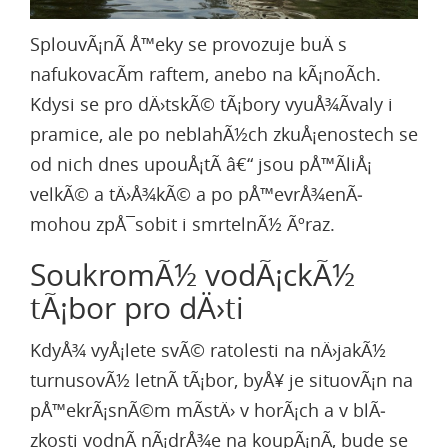
SplouvÃ¡nÃ­ Å™eky se provozuje buÄ s
nafukovacÃ­m raftem, anebo na kÃ¡noÃ­ch.
Kdysi se pro dÄ›tskÃ© tÃ¡bory vyuÅ¾Ã­valy i
pramice, ale po neblahÃ½ch zkuÅ¡enostech se
od nich dnes upouÅ¡tÃ­ â€“ jsou pÅ™Ã­liÅ¡
velkÃ© a tÄ›Å¾kÃ© a po pÅ™evrÅ¾enÃ­
mohou zpÅ¯sobit i smrtelnÃ½ Ãºraz.
SoukromÃ½ vodÃ¡ckÃ½
tÃ¡bor pro dÄ›ti
KdyÅ¾ vyÅ¡lete svÃ© ratolesti na nÄ›jakÃ½
turnusovÃ½ letnÃ­ tÃ¡bor, byÅ¥ je situovÃ¡n na
pÅ™ekrÃ¡snÃ©m mÃ­stÄ› v horÃ¡ch a v blÃ­
zkosti vodnÃ­ nÃ¡drÅ¾e na koupÃ¡nÃ­, bude se