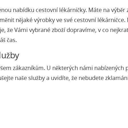
nou nabídku cestovní lékárničky. Máte na výběr
yměnit nějaké výrobky ve své cestovní lékárničce.
e, že Vámi vybrané zboží dopravíme, v co nejkrat
áš čas.
lužby
c všem zákazníkům. U některých námi nabízených pr
jte naše služby a uvidíte, že nebudete zklamáni