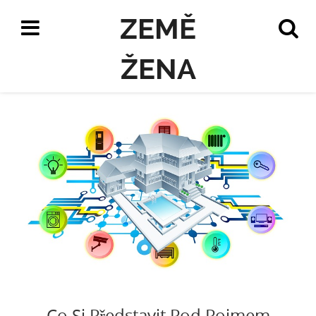
ZEMĚ
ŽENA
Co Si Představit Pod Pojmem