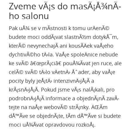
Zveme vÃ¡s do masÃ¡Å¾nÃ­
ho salonu
Pak uÅ¾ se v mÃ­stnosti k tomu urÄenÃ©
budete moci oddÃ¡vat slastnÃ½m dotykÅ¯m,
kterÃ© nevynechajÃ­ ani kousÃ­Äek vaÅ¡eho
dychtivÃ©ho tÄ›la. VaÅ¡e spoleÄnice nebude
ke svÃ© â€œprÃ¡ciâ€ pouÅ¾Ã­vat jen ruce, ale
celÃ© svÃ© tÄ›lo vÄetnÄ› Åˆader, aby vaÅ¡e
pocity byly jeÅ¡tÄ› intenzivnÄ›jÅ¡Ã­ a
krÃ¡snÄ›jÅ¡Ã­. Pokud jsme vÃ¡s nalÃ¡kali, pro
podrobnÄ›jÅ¡Ã­ informace a objednÃ¡nÃ­ zavÃ­
tejte na naÅ¡e webovÃ© strÃ¡nky. ÄŒÃ­m
dÅ™Ã­ve se objednÃ¡te, tÃ­m dÅ™Ã­ve si budete
moci uÅ¾Ã­vat opravdovou rozkoÅ¡.