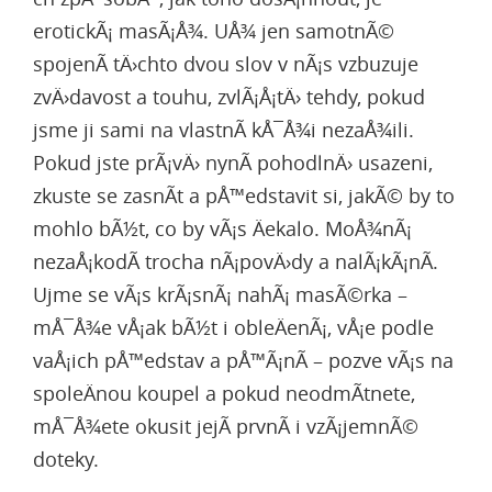
erotickÃ¡ masÃ¡Å¾
. UÅ¾ jen samotnÃ©
spojenÃ­ tÄ›chto dvou slov v nÃ¡s vzbuzuje
zvÄ›davost a touhu, zvlÃ¡Å¡tÄ› tehdy, pokud
jsme ji sami na vlastnÃ­ kÅ¯Å¾i nezaÅ¾ili.
Pokud jste prÃ¡vÄ› nynÃ­ pohodlnÄ› usazeni,
zkuste se zasnÃ­t a pÅ™edstavit si, jakÃ© by to
mohlo bÃ½t, co by vÃ¡s Äekalo. MoÅ¾nÃ¡
nezaÅ¡kodÃ­ trocha nÃ¡povÄ›dy a nalÃ¡kÃ¡nÃ­.
Ujme se vÃ¡s krÃ¡snÃ¡ nahÃ¡ masÃ©rka –
mÅ¯Å¾e vÅ¡ak bÃ½t i obleÄenÃ¡, vÅ¡e podle
vaÅ¡ich pÅ™edstav a pÅ™Ã¡nÃ­ – pozve vÃ¡s na
spoleÄnou koupel a pokud neodmÃ­tnete,
mÅ¯Å¾ete okusit jejÃ­ prvnÃ­ i vzÃ¡jemnÃ©
doteky.