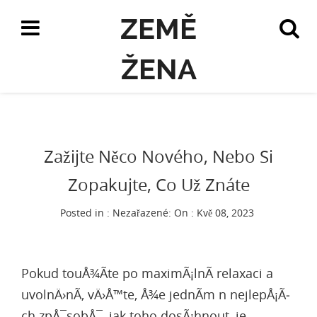
ZEMĚ
ŽENA
Zažijte Něco Nového, Nebo Si
Zopakujte, Co Už Znáte
Posted in : Nezařazené:
On : Kvě 08, 2023
Pokud touÅ¾Ã­te po maximÃ¡lnÃ­ relaxaci a
uvolnÄ›nÃ­, vÄ›Å™te, Å¾e jednÃ­m n nejlepÅ¡Ã­
ch zpÅ¯sobÅ¯, jak toho dosÃ¡hnout, je