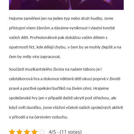
Nejsme zaměřeni jen na jeden typ nebo druh hudby. Jsme
přístupní všem žánrům a dáváme vyniknout i vlastní tvorbě
vašich dětí. Profesionálové pak dokážou vašim dětem s
opatrností říct, kde dělají chybu, v čem by se mohly zlepšit a na
čem by měly více zapracovat.
Součástí muzikantského života na našem táboru je i
celotáborová hra a dokonce některé děti okusí poprvé v životě
pravé a poctivé opékání buřtíků na živém ohni. Hrajeme
společenské hry jen v případě deště ukrytí pod střechou, ale
když svítí sluníčko, jsme všichni včetně našich společných aktivit
v přírodě a na čerstvém vzduchu.
4/5 - (11 votes)