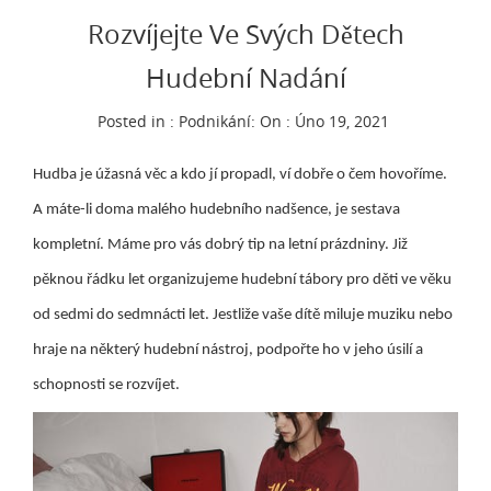
Rozvíjejte Ve Svých Dětech
Hudební Nadání
Posted in :
Podnikání
:
On : Úno 19, 2021
Hudba je úžasná věc a kdo jí propadl, ví dobře o čem hovoříme.
A máte-li doma malého hudebního nadšence, je sestava
kompletní. Máme pro vás dobrý tip na letní prázdniny. Již
pěknou řádku let organizujeme hudební tábory pro děti ve věku
od sedmi do sedmnácti let. Jestliže vaše dítě miluje muziku nebo
hraje na některý hudební nástroj, podpořte ho v jeho úsilí a
schopnosti se rozvíjet.