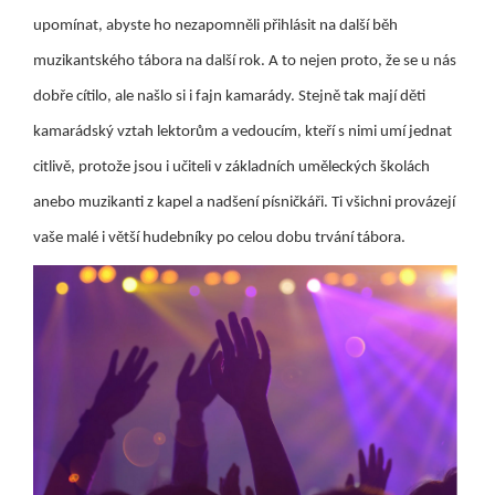
upomínat, abyste ho nezapomněli přihlásit na další běh
muzikantského tábora na další rok. A to nejen proto, že se u nás
dobře cítilo, ale našlo si i fajn kamarády. Stejně tak mají děti
kamarádský vztah lektorům a vedoucím, kteří s nimi umí jednat
citlivě, protože jsou i učiteli v základních uměleckých školách
anebo muzikanti z kapel a nadšení písničkáři. Ti všichni provázejí
vaše malé i větší hudebníky po celou dobu trvání tábora.