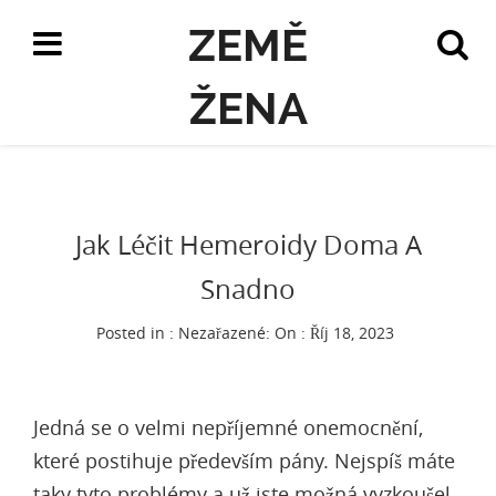
ZEMĚ
ŽENA
Jak Léčit Hemeroidy Doma A
Snadno
Posted in : Nezařazené:
On : Říj 18, 2023
Jedná se o velmi nepříjemné onemocnění,
které postihuje především pány. Nejspíš máte
taky tyto problémy a už jste možná vyzkoušel