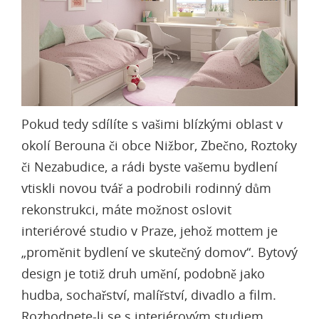
Pokud tedy sdílíte s vašimi blízkými oblast v
okolí Berouna či obce Nižbor, Zbečno, Roztoky
či Nezabudice, a rádi byste vašemu bydlení
vtiskli novou tvář a podrobili rodinný dům
rekonstrukci, máte možnost oslovit
interiérové studio v Praze
, jehož mottem je
„proměnit bydlení ve skutečný domov“. Bytový
design je totiž druh umění, podobně jako
hudba, sochařství, malířství, divadlo a film.
Rozhodnete-li se s interiérovým studiem